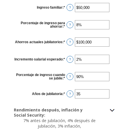
between
10
Ingreso familiar
:
*
and
Enter
?
90
an
amount
between
$1
Porcentaje de ingreso para
and
?
ahorrar
:
*
Enter
$10,000,000
an
amount
between
0%
Ahorros actuales jubilatorios
:
*
Enter
?
and
an
100%
amount
between
$0
Incremento salarial esperado
:
*
and
Enter
?
$100,000,000
an
amount
between
0%
Porcentaje de ingreso cuando
and
?
se jubile
:
*
Enter
20%
an
amount
between
40%
Años de jubilatoria
:
*
Enter
?
and
an
160%
amount
between
1
Rendimiento después, inflación y
and
Social Security:
100
7% antes de jubilación, 4% después de
jubilación, 3% inflación,