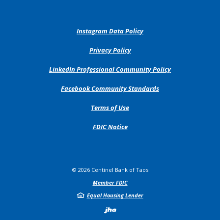
(Opens
Instagram Data Policy
in
a
(Opens
Privacy Policy
new
in
Window)
a
(Opens
LinkedIn Professional Community Policy
new
in
Window)
a
(Opens
Facebook Community Standards
new
in
Window)
a
Terms of Use
new
Window)
FDIC Notice
©
2026
Centinel Bank of Taos
Member FDIC
Equal Housing Lender
Created by Jack H