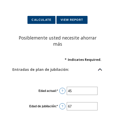
Posiblemente usted necesite ahorrar
más
*
Indicates Required.
Entradas de plan de jubilación:
Edad actual
:
*
Enter
?
an
amount
between
14
Edad de jubilación
:
*
and
Enter
?
90
an
amount